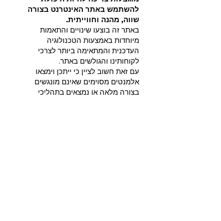
להשתמש באתר האינטרנט בצורה
שווה, מהנה וחווייתית.
באתר זה בוצעו שינויים והתאמות
מיוחדות באמצעות הטכנולוגיה
העדכנית והמתאימה ביותר לצרכי
לקוחותינו והגולשים באתר.
עם זאת חשוב לציין כי ייתכן וימצאו
אלמנטים מסוימים שאינם מונגשים
בצורה מלאה או נמצאים בתהליכי
הנגשה לאנשים עם מוגבלות.
נתקלתם ברכיב שאינו נגיש באתר? פנו
אלינו ואנו מבטיחים לבדוק לשפר אותו
בהקדם האפשרי וכמובן להעניק לכם
את השירות
הטוב ביותר בצורה מהירה, אישית
ובהתאם לשביעות רצונכם.
פרטי רכזת נגישות
החברה מינתה את
קרן בוגדן
לרכזת
הנגישות של החברה.
לבירורים נוספים, שאלות או בקשות