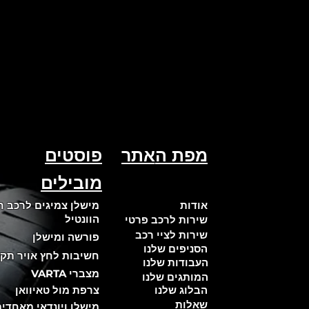
מפת ה
אתר
פוסטים
מובילים
אודות
מישלן צמיגים לרכב 
הוונטיל
שירות לרכב פרטי
שירות לציי רכב
פורשה ומישלן
הסניפים שלנו
יתרונות צמיגי מישלן לרכבים
חשיבות לחץ אויר תקי
העבודות שלנו
חשמליים:
מצברי VARTA
המותגים שלנו
הבלוג שלנו
צרפת מול טאיוואן
שאלות
מישלן ויונדאי מאחדי