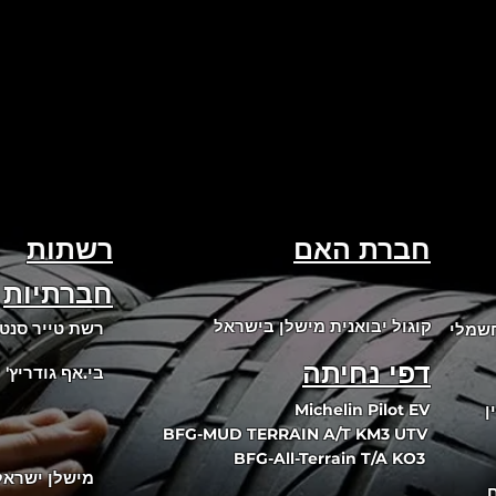
חברת האם
רשתות
חברתיות
קוגול יבואנית מישלן בישראל
רשת טייר סנט
חשמלי
דפי נחיתה
בי.אף גודריץ'
י
ן
Michelin Pilot EV
BFG-MUD TERRAIN A/T KM3 UTV
BFG-All-Terrain T/A KO3
מישלן ישראל
ם