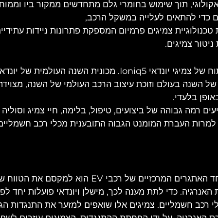
אקולוגי, תוך שימוש בחומרי גלם מתחדשים ממקור ביו וממוחז
ם כדי להתאים לעלייה במשקל הרכב,
כנולוגיית צמיגים פרמיום המספקת פתרונות ניידות עתידיים
יטור צמיגים.
לי של השנה בעולם וזוכת עיצוב הרכב העולמי של השנה, מצוידת
 MICHELIN מציעים רמה גבוהה של ביצועים, טיפול, בלימה, חיי צמיג וסוליה
 למרות העברת המומנט הגבוה התובענית מכלי רכב חשמליים 
: אחד האתגרים המרכזיים של רכבי EV הוא למקסם א
 האנרגיה. כדי לתת מענה לכך, מישלן ויונדאי פועלות יחד לפי
 רכב חשמליים. צמיגים אלו שואפים למזער את התנגדות הגלג
ת האנרגיה. על ידי הפחתת ההתנגדות, הצמיגים עוזרים לשפר