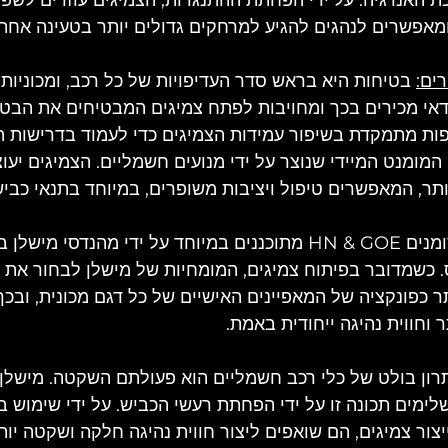
ים:
 בטיחות היא בראש סדר העדיפויות של כל רכב, ומכוניות 
יונדאי מכירים בכך ומחויבות לפתח צמיגים המבטיחים את הבט
פות מתמקדת בשיפור עמידות הצמיגים כדי לעמוד בדרישות הי
המומנט המיידי שנוצר על ידי מנועים חשמליים. הצמיגים יעוצ
ותר, המאפשרים טיפול ויציבות משופרים, במיוחד בתנאי כביש
צמיגי MICHELIN מסומנים HN & GOE מתוכננים במיוחד על ידי מהנדסי
ס. כשמדובר בפיתוח צמיגים, המומחיות של מישלן לבחור את ה
ר כפונקציה של המאפיינים האישיים של כל דגם מכונית, ובכ
 וחווית נהיגה ייחודית באמת.
רון בולט של כלי רכב חשמליים הוא פעולתם השקטה. מישלן ו
ימים תכונה זו על ידי הפחתת רעשי הכביש. על ידי שימוש ב
צור צמיגים, הם שואפים ליצור חווית נהיגה חלקה ושקטה יותר