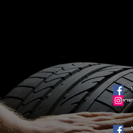
ר
שראל