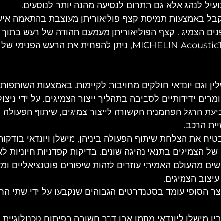
עיל לנהג אלא גם תתרום לנסיעה מהנה יותר לנוסעים. 
בל באמצעות תמיסת קצף פוליאוריתן מעוצבת בהתאמה איש
פנים הצמיג . קצף הפוליאוריתן מעמעם תהודה של רעש בתוך 
הודות לטכנולוגיית  MICHELIN AcousticTM, ניתן להפחית את הרע
ין וגם יונדאי חולקים מחויבות לקיימות. באמצעות השותפות
רים ידידותיים לסביבה בתהליך ייצור הצמיגים. על ידי ניצו
ת הרגל הפחמנית הקשורה לייצור צמיגים, שיתוף הפעולה נ
ית הרכב. 
בטיח את הצלחת שיתוף הפעולה ביניהן, מישלן ויונדאי בודקו
 הצמיגים בתנאי נהיגה שונים. בדיקות קפדניות חיוניות לאי
שים מהעולם האמיתי עוזרים לזהות שיפורים פוטנציאליים ומ
עיצוב הצמיגים.
ר הסופי עומד בסטנדרטים הגבוהים שנקבעו על ידי שתי הח
ין מישלן ליונדאי מסמן אבן דרך חשובה בפיתוח טכנולוגיית צ